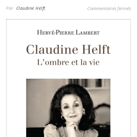
sur
Par
Claudine Helft
Commentaires fermés