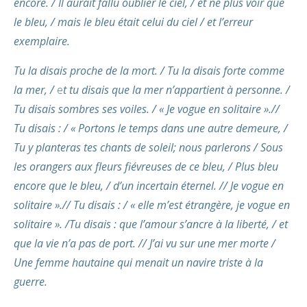
encore. / Il aurait fallu oublier le ciel, / et ne plus voir que
le bleu, / mais le bleu était celui du ciel / et l’erreur
exemplaire.
Tu la disais proche de la mort. / Tu la disais forte comme
la mer, /
e
t tu disais que la mer n’appartient à
personne. /
Tu disais sombres ses voiles. / « Je vogue en solitaire ».//
Tu disais : / « Portons le temps dans une autre demeure, /
Tu y planteras tes chants de soleil; nous parlerons / Sous
les orangers aux fleurs fiévreuses de ce bleu, / Plus bleu
encore que le bleu, / d’un incertain éternel. // Je vogue en
solitaire ».// Tu disais : / « elle m’est étrangère, je vogue en
solitaire ». /Tu disais : que l’amour s’ancre à la liberté, / et
que la vie n’a pas de port. // J’ai vu sur une mer morte /
Une femme hautaine qui menait un navire triste à la
guerre.