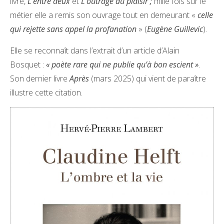
livre,
L’entre deux
et
L’outrage du plaisir ;
mille fois sur le
métier elle a remis son ouvrage tout en demeurant «
celle
qui rejette sans appel la profanation
» (
Eugène Guillevic
).
Elle se reconnaît dans l’extrait d’un article d’Alain
Bosquet :
« poète rare qui ne publie qu’à bon escient »
.
Son dernier livre
Après
(mars 2025) qui vient de paraître
illustre cette citation.