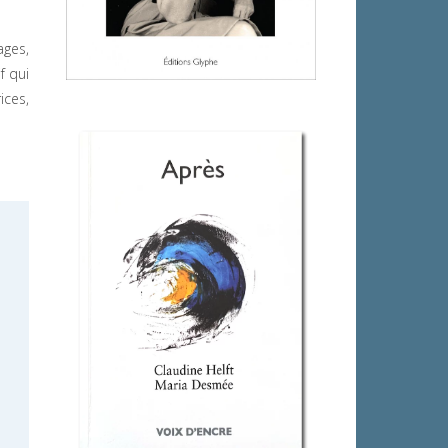
ages,
f qui
ices,