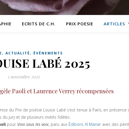
APHIE
ECRITS DE C.H.
PRIX POESIE
ARTICLES
,
,
E
ACTUALITÉ
ÉVÉNEMENTS
OUISE LABÉ 2025
3 novembre 2025
ngèle Paoli et Laurence Verrey récompensées
ise du Prix de poésie Louise Labé s’est tenue à Paris, en présence 
u jury et de plusieurs invités fidèles.
oli
pour
Voix sous les voix
, paru aux
Éditions Al Manar
avec des pein