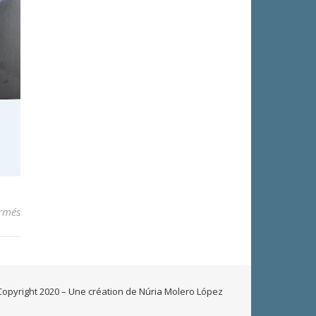
sur Prix Louise Labé 2025
rmés
opyright 2020 –
Une création de
Núria Molero López