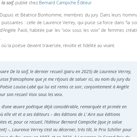
 la soif
, publié chez
Bernard Campiche Éditeur
.
e Dupuis et Béatrice Bonhomme, membres du jury. Dans leurs homm
 puissantes : celle de Laurence Verrey, qui puise sa force dans “la soi
 d’Angèle Paoli, habitée par les “voix sous les voix” de femmes créatr
.
où la poésie devient traversée, révolte et fidélité au vivant.
’ouvre De la soif, le dernier recueil (paru en 2025) de Laurence Verrey,
uisse francophone que je me réjouis de saluer ici, au nom du jury du
 Poésie Louise-Labé qui lui est remis ce soir, conjointement à Angèle
our son recueil Voix sous les voix.
 d’une œuvre poétique déjà considérable, remarquée et primée en
ù elle vit et a ses éditeurs – des éditions de L’ Aire aux éditions
tes et, pour ce recueil, l’éditeur Bernard Campiche [que je salue
t] –, Laurence Verrey s’est vu décerner, très tôt, le Prix Schiller pour