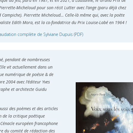
ique du feu, paru en 1987, et en 2021, à Lausanne, le Grand Prix de
Pierrette-Micheloud pour son récit Lutter avec l’ange (paru déjà chez
 Campiche). Pierrette Micheloud… Celle-là même qui, avec la poète
naliste Edith Mora, est la co-fondatrice du Prix Louise-Labé en 1964 !
 laudation complète de Sylviane Dupuis (PDF)
igné, pendant de nombreuses
. Elle vit actuellement dans un
evue numérique de poésie & de
re 2004 avec l’éditeur Yves
raphe et architecte Guidu
ussi des poèmes et des articles
 de la critique poétique
e Cénacle européen francophone
bre du comité de rédaction des