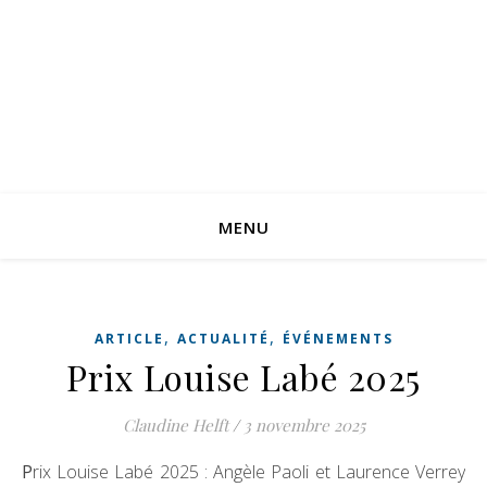
CLAUDINE HELFT
POÈTE, JOURNALISTE ET CRITIQUE LITTÉRAIRE
MENU
,
,
ARTICLE
ACTUALITÉ
ÉVÉNEMENTS
Prix Louise Labé 2025
Claudine Helft
/
3 novembre 2025
Prix Louise Labé 2025 : Angèle Paoli et Laurence Verrey