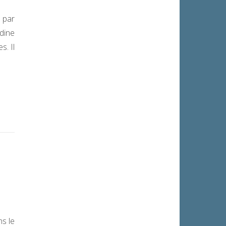
 par
dine
s. Il
ns le