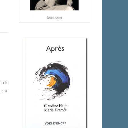
té de
e »,