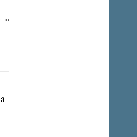
s du
la